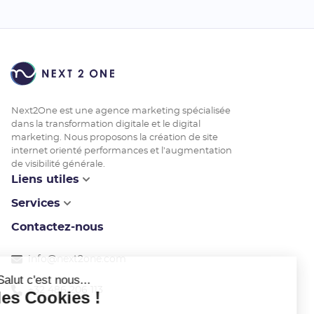
Next2One est une agence marketing spécialisée
dans la transformation digitale et le digital
marketing. Nous proposons la création de site
internet orienté performances et l'augmentation
de visibilité générale.
Liens utiles
Services
Contactez-nous
info@next2one.com
Salut c'est nous...
+32 486 206 113
les Cookies !