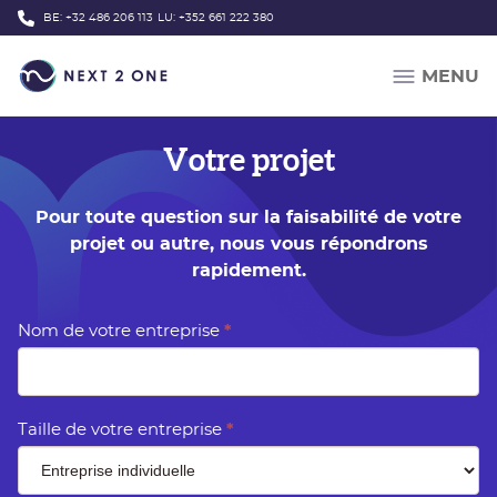
Passer au contenu principal
BE:
+32 486 206 113
LU:
+352 661 222 380
MENU
Votre projet
Pour toute question sur la faisabilité de votre
projet ou autre, nous vous répondrons
rapidement.
Formulaire
Nom de votre entreprise
*
-
Votre
projet
Taille de votre entreprise
*